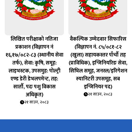
लिखित परीक्षाको नतिजा
वैकल्पिक उम्मेदवार सिफारिस
प्रकाशन (विज्ञापन नं
(विज्ञापन नं. ८५/०८१-८२
१६,१७/०८२-८३ (स्थानीय सेवा
(खुला) सहायकस्तर पाँचौँ तह
तर्फ), सेवा: कृषि, समूह:
(प्राविधिक), इन्जिनियरिङ सेवा,
लाइभस्टक, उपसमुह: पोल्ट्री
सिभिल समूह, जनरल/इरिगेशन
एण्ड डेरी डेभलपमेन्ट, तह:
स्यानिटरी उपसमूह, सब
सातौँ, पदः पशु विकास
इन्जिनियर पद)
अधिकृत)
२१ साउन, २०८३
२१ साउन, २०८३