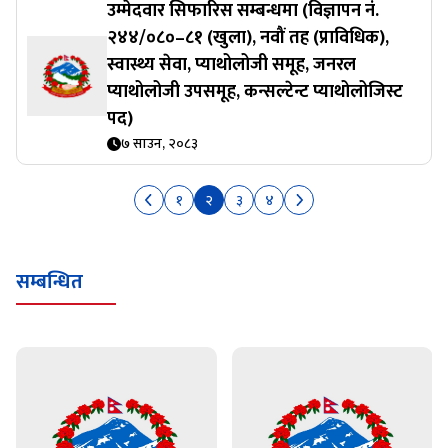
उम्मेदवार सिफारिस सम्बन्धमा (विज्ञापन नं.
२४४/०८०–८१ (खुला), नवौं तह (प्राविधिक),
स्वास्थ्य सेवा, प्याथोलोजी समूह, जनरल
प्याथोलोजी उपसमूह, कन्सल्टेन्ट प्याथोलोजिस्ट
पद)
७ साउन, २०८३
१
२
३
४
सम्बन्धित