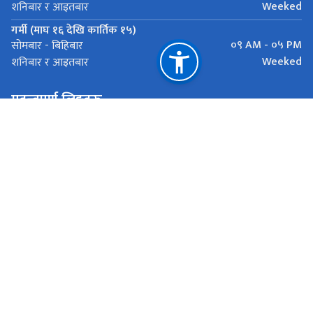
Weeked
शनिबार र आइतबार
गर्मी (माघ १६ देखि कार्तिक १५)
०९ AM - ०५ PM
सोमबार - बिहिबार
Weeked
शनिबार र आइतबार
महत्त्वपूर्ण लिङ्कहरू
मुख्यमन्त्री तथा मन्त्रिपरिषद्को कार्यालय
लोक सेवा आयोग
प्रदेश लोक सेवा आयोगहरु
राष्ट्रिय प्राकृतिक स्रोत तथा वित्त आयोग
बागमती प्रदेश, हेटौंडा
info.ppsc@bagamati.gov.np
०५७-५९०६१३, ५९०६१४, ५९०६१५