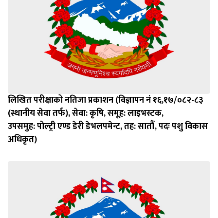
लिखित परीक्षाको नतिजा प्रकाशन (विज्ञापन नं १६,१७/०८२-८३
(स्थानीय सेवा तर्फ), सेवा: कृषि, समूह: लाइभस्टक,
उपसमुह: पोल्ट्री एण्ड डेरी डेभलपमेन्ट, तह: सातौँ, पदः पशु विकास
अधिकृत)