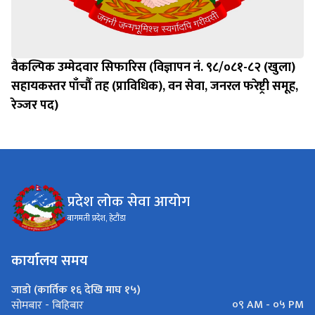
वैकल्पिक उम्मेदवार सिफारिस (विज्ञापन नं. ९८/०८१-८२ (खुला)
सहायकस्तर पाँचौँ तह (प्राविधिक), वन सेवा, जनरल फरेष्ट्री समूह,
रेञ्‍जर पद)
प्रदेश लोक सेवा आयोग
बागमती प्रदेश, हेटौंडा
कार्यालय समय
जाडो (कार्तिक १६ देखि माघ १५)
०९ AM - ०५ PM
सोमबार - बिहिबार