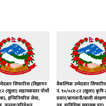
Loading WEBGL 3D ...
Loading PDF 100% ...
्मेदवार सिफारिस (विज्ञापन
वैकल्पिक उम्मेदवार सिफारिस
८२ (खुला) सहायकस्तर पाँचौँ
नं. ९०/०८१-८२ (खुला) कृषि स
िक), इन्जिनियरिङ सेवा,
प्रसार/बागवानी/बाली संरक्षण 
ह, जनरल/इरिगेशन
तह, प्राविधिक सहायक पद)