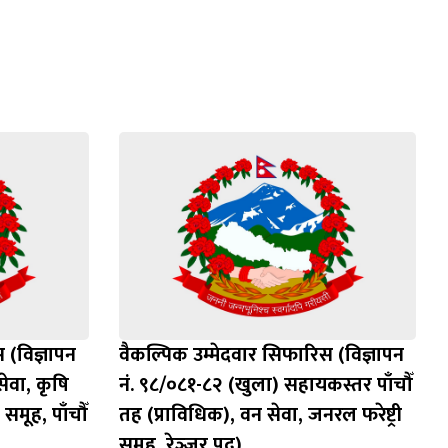
 (विज्ञापन
वैकल्पिक उम्मेदवार सिफारिस (विज्ञापन
ेवा, कृषि
नं. ९८/०८१-८२ (खुला) सहायकस्तर पाँचौँ
समूह, पाँचौँ
तह (प्राविधिक), वन सेवा, जनरल फरेष्ट्री
समूह, रेञ्‍जर पद)