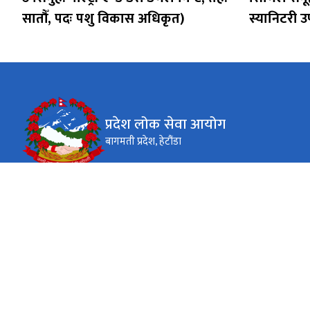
सातौँ, पदः पशु विकास अधिकृत)
स्यानिटरी 
प्रदेश लोक सेवा आयोग
बागमती प्रदेश, हेटौंडा
कार्यालय समय
जाडो (कार्तिक १६ देखि माघ १५)
०९ AM - ०५ PM
सोमबार - बिहिबार
Weeked
शनिबार र आइतबार
गर्मी (माघ १६ देखि कार्तिक १५)
०९ AM - ०५ PM
सोमबार - बिहिबार