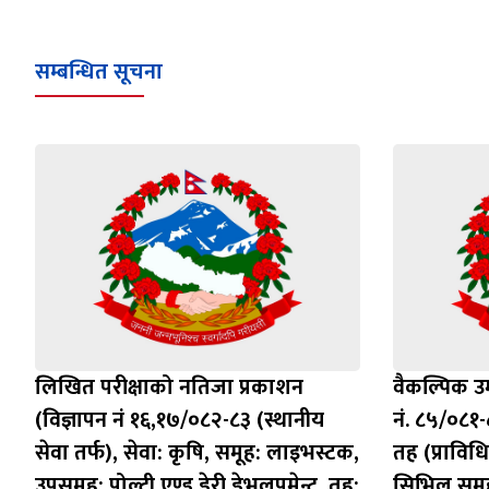
सम्बन्धित सूचना
लिखित परीक्षाको नतिजा प्रकाशन
वैकल्पिक उम
(विज्ञापन नं १६,१७/०८२-८३ (स्थानीय
नं. ८५/०८१-
सेवा तर्फ), सेवा: कृषि, समूह: लाइभस्टक,
तह (प्राविध
उपसमुह: पोल्ट्री एण्ड डेरी डेभलपमेन्ट, तह:
सिभिल समू