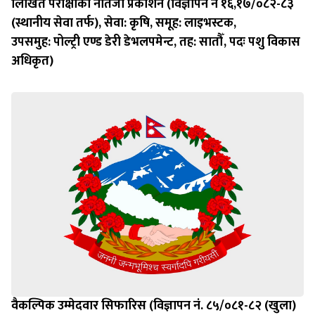
लिखित परीक्षाको नतिजा प्रकाशन (विज्ञापन नं १६,१७/०८२-८३
(स्थानीय सेवा तर्फ), सेवा: कृषि, समूह: लाइभस्टक,
उपसमुह: पोल्ट्री एण्ड डेरी डेभलपमेन्ट, तह: सातौँ, पदः पशु विकास
अधिकृत)
वैकल्पिक उम्मेदवार सिफारिस (विज्ञापन नं. ८५/०८१-८२ (खुला)