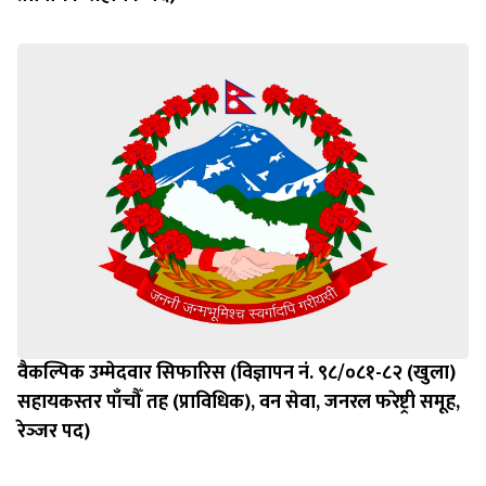
वैकल्पिक उम्मेदवार सिफारिस (विज्ञापन नं. ९८/०८१-८२ (खुला)
सहायकस्तर पाँचौँ तह (प्राविधिक), वन सेवा, जनरल फरेष्ट्री समूह,
रेञ्‍जर पद)