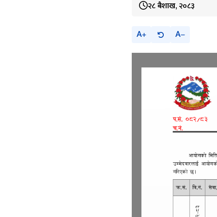
२८ बैशाख, २०८३
A
A