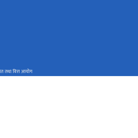
स्रोत तथा वित्त आयोग
डा
info.ppsc@bagamati.gov.np
०५७-५९०६१३, ५९०६१४, ५९०६१५