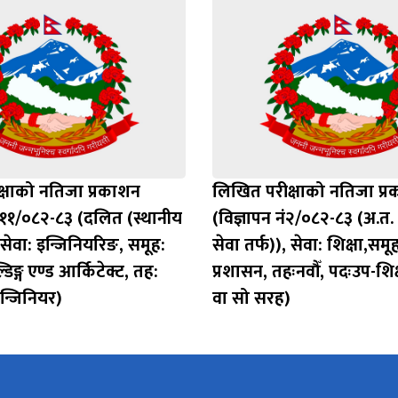
्षाको नतिजा प्रकाशन
लिखित परीक्षाको नतिजा प्
ं ११/०८२-८३ (दलित (स्थानीय
(विज्ञापन नं२/०८२-८३ (अ.त.
, सेवा: इन्जिनियरिङ, समूह:
सेवा तर्फ)), सेवा: शिक्षा,समूह
िङ्ग एण्ड आर्किटेक्ट, तह:
प्रशासन, तहःनवौँ, पदःउप-शिक्
इन्जिनियर)
वा सो सरह)