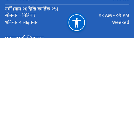
गर्मी (माघ १६ देखि कार्तिक १५)
०९ AM - ०५ PM
सोमबार - बिहिबार
Weeked
शनिबार र आइतबार
महत्त्वपूर्ण लिङ्कहरू
मुख्यमन्त्री तथा मन्त्रिपरिषद्को कार्यालय
लोक सेवा आयोग
प्रदेश लोक सेवा आयोगहरु
राष्ट्रिय प्राकृतिक स्रोत तथा वित्त आयोग
बागमती प्रदेश, हेटौंडा
info.ppsc@bagamati.gov.np
०५७-५९०६१३, ५९०६१४, ५९०६१५